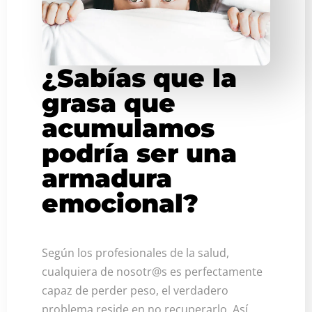
¿Sabías que la
grasa que
acumulamos
podría ser una
armadura
emocional?
Según los profesionales de la salud,
cualquiera de nosotr@s es perfectamente
capaz de perder peso, el verdadero
problema reside en no recuperarlo. Así