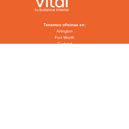
Tenemos oficinas en:
Arlington
Fort Worth
Garland
Webb
Navegación
Contáctanos
hello@formavital.com
1-800-583-2824