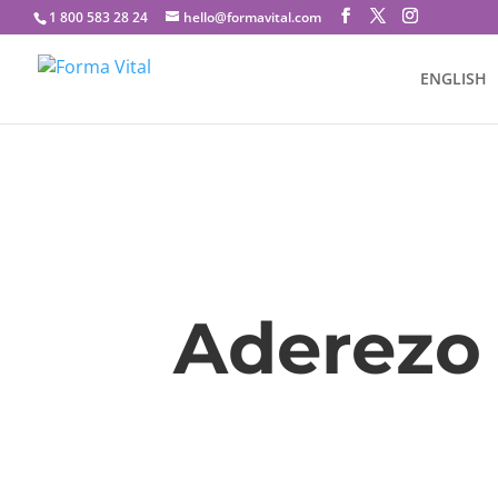
1 800 583 28 24
hello@formavital.com
ENGLISH
Aderezo 