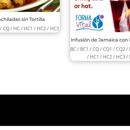
chiladas sin Tortilla
 / CQ / HC / HC1 / HC2 / HC3
Infusión de Jamaica con 
BC / BC1 / CQ / CQ1 / CQ2 
/ HC1 / HC2 / HC3 /