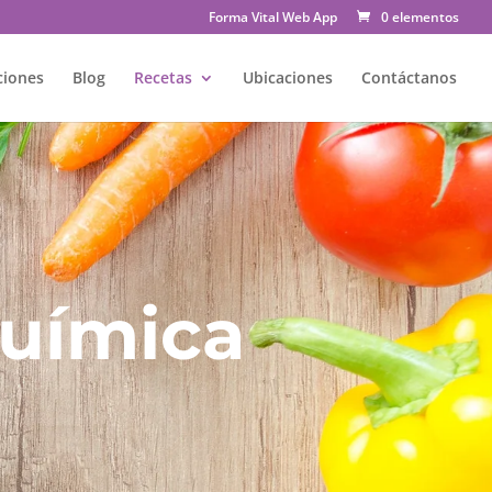
Forma Vital Web App
0 elementos
ciones
Blog
Recetas
Ubicaciones
Contáctanos
uímica