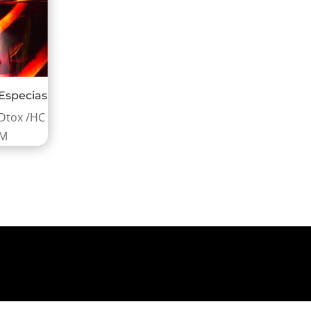
Especias
/ Dtox /HC
 M