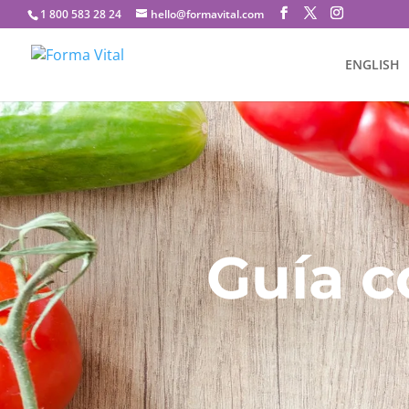
1 800 583 28 24
hello@formavital.com
ENGLISH
Guía 