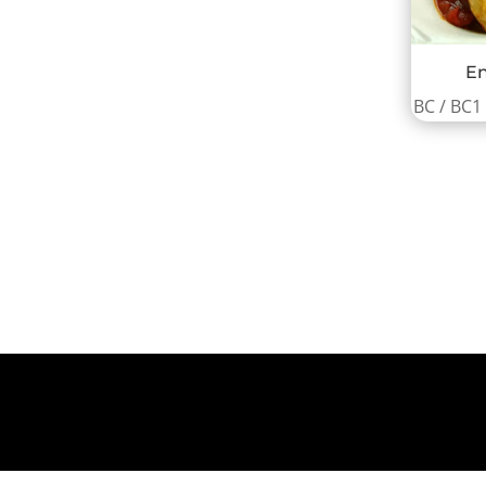
En
BC / BC1