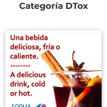
Categoría DTox