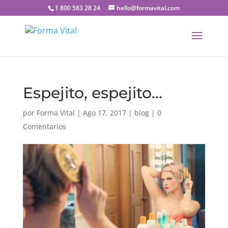
1 800 583 28 24
hello@formavital.com
Espejito, espejito…
por
Forma Vital
|
Ago 17, 2017
|
blog
|
0
Comentarios