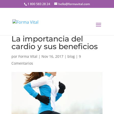
1 800 583 28 24
hello@formavital.com
La importancia del
cardio y sus beneficios
por
Forma Vital
|
Nov 16, 2017
|
blog
|
9
Comentarios