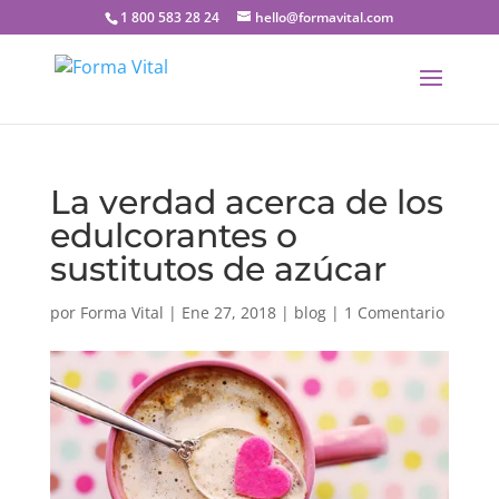
1 800 583 28 24
hello@formavital.com
La verdad acerca de los
edulcorantes o
sustitutos de azúcar
por
Forma Vital
|
Ene 27, 2018
|
blog
|
1 Comentario