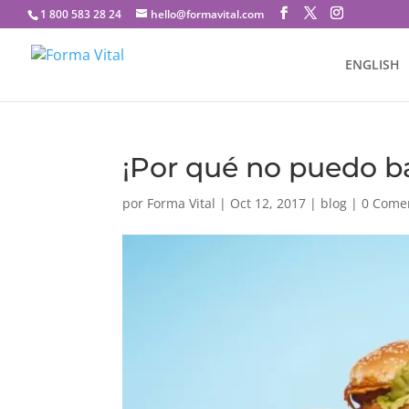
1 800 583 28 24
hello@formavital.com
ENGLISH
¡Por qué no puedo ba
por
Forma Vital
|
Oct 12, 2017
|
blog
|
0 Come