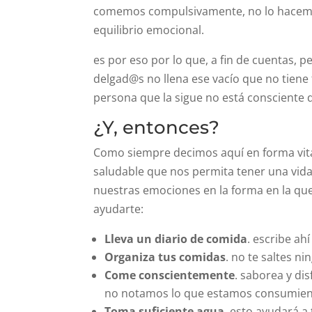
comemos compulsivamente, no lo hacemos p
equilibrio emocional.
es por eso por lo que, a fin de cuentas, 
delgad@s no llena ese vacío que no tiene 
persona que la sigue no está consciente d
¿Y, entonces?
Como siempre decimos aquí en forma vital
saludable que nos permita tener una vid
nuestras emociones en la forma en la qu
ayudarte:
Lleva un diario de comida
. escribe ah
Organiza tus comidas
. no te saltes n
Come conscientemente
. saborea y di
no notamos lo que estamos consumiend
Toma suficiente agua
. esto ayudará a