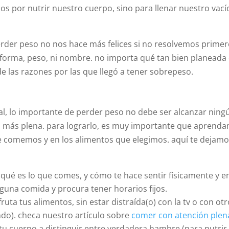
or nutrir nuestro cuerpo, sino para llenar nuestro vacío in
perder peso no nos hace más felices si no resolvemos primer
forma, peso, ni nombre. no importa qué tan bien planeada o 
e las razones por las que llegó a tener sobrepeso.
, lo importante de perder peso no debe ser alcanzar ningú
a más plena. para lograrlo, es muy importante que aprend
e comemos y en los alimentos que elegimos. aquí te dejam
í qué es lo que comes, y cómo te hace sentir físicamente y
inguna comida y procura tener horarios fijos.
sfruta tus alimentos, sin estar distraída(o) con la tv o co
o). checa nuestro artículo sobre
comer con atención plen
 tu cuerpo a distinguir entre verdadera hambre (para nutri