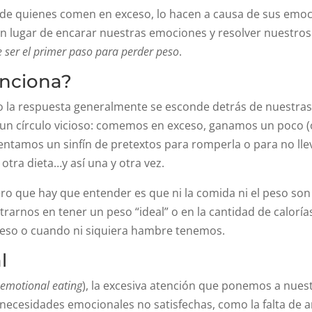
% de quienes comen en exceso, lo hacen a causa de sus emoci
 lugar de encarar nuestras emociones y resolver nuestros 
ser el primer paso para perder peso
.
unciona?
ero la respuesta generalmente se esconde detrás de nuestr
n círculo vicioso: comemos en exceso, ganamos un poco (
ventamos un sinfín de pretextos para romperla o para no ll
tra dieta…y así una y otra vez.
ero que hay que entender es que ni la comida ni el peso so
arnos en tener un peso “ideal” o en la cantidad de calor
eso o cuando ni siquiera hambre tenemos.
l
 emotional eating
), la excesiva atención que ponemos a nu
necesidades emocionales no satisfechas, como la falta de 